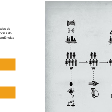
ades de
ncias do
tendências