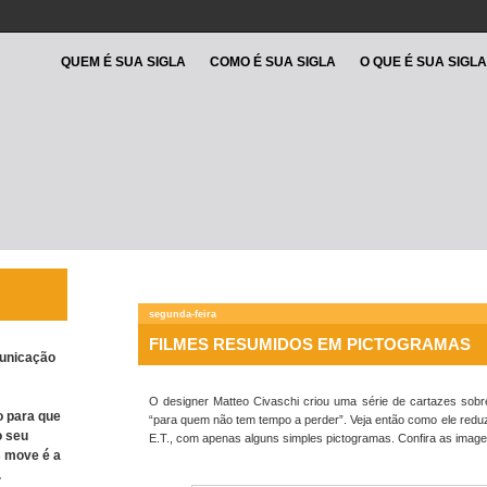
QUEM É SUA SIGLA
COMO É SUA SIGLA
O QUE É SUA SIGLA
segunda-feira
FILMES RESUMIDOS EM PICTOGRAMAS
unicação
O designer Matteo Civaschi criou uma série de cartazes sob
 para que
“para quem não tem tempo a perder”. Veja então como ele reduzi
o seu
E.T., com apenas alguns simples pictogramas. Confira as image
s move é a
.