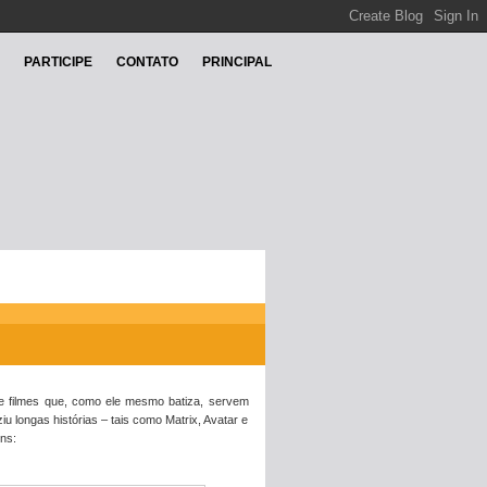
PARTICIPE
CONTATO
PRINCIPAL
re filmes que, como ele mesmo batiza, servem
u longas histórias – tais como Matrix, Avatar e
ns: