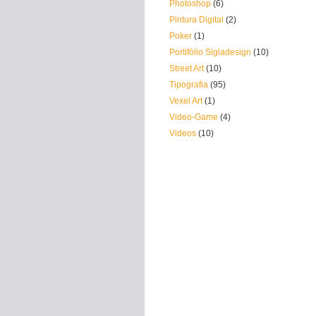
Photoshop
(6)
Pintura Digital
(2)
Poker
(1)
Portifólio Sigladesign
(10)
Street Art
(10)
Tipografia
(95)
Vexel Art
(1)
Video-Game
(4)
Videos
(10)